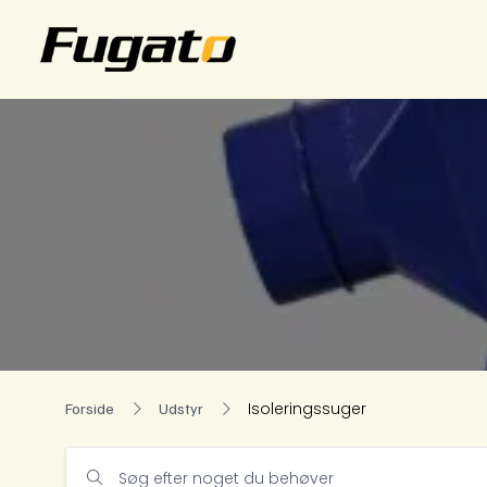
Isoleringssuger
Forside
Udstyr
Søg efter noget du behøver